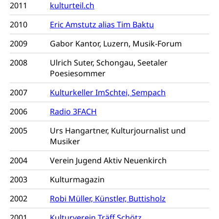
Lebensmittelkontrolle und
2011
Krankenversicherung
kulturteil.ch
Verbraucherschutz
Unfallversicherung, Berufsunfallversicherung,
2010
Eric Amstutz alias Tim Baktu
Krankheit, Unfall, Prämienverbilligung,
Krankenkasse
2009
Gabor Kantor, Luzern, Musik-Forum
Krankenversicherung (WAS Luzern)
Lebensmittelsicherheit
2008
Ulrich Suter, Schongau, Seetaler
Poesiesommer
Prämienverbilligung (WAS Luzern)
sichere Lebensmittel, Lebensmittelkontrolle,
Lebensmittelhygiene, Produktesicherheit
2007
Kulturkeller ImSchtei, Sempach
Obligatorische Krankenversicherung (WAS
Luzern)
Trinkwasser
Prävention
2006
Radio 3FACH
Kranken- und Unfallversicherung
Lebensmittel
Gesundheitsvorsorge, Wellness, Unfallverhütung,
2005
Urs Hangartner, Kulturjournalist und
Suchtprävention, Alkoholprävention,
Musiker
Tabakprävention, Primärprävention,
Sekundärprävention, Tertiärprävention
2004
Verein Jugend Aktiv Neuenkirch
Darmkrebsvorsorge
Soziale Sicherheit
2003
Kulturmagazin
Kantonales Tabakpräventionsprogramm
Sozialversicherungen, Sozialpolitik,
2002
Robi Müller, Künstler, Buttisholz
Arbeitslosenversicherung,
Gesundheitsförderung
Mutterschaftsversicherung, Krankenversicherung,
2001
Kulturverein Träff Schötz
Unfallversicherung, Invalidenversicherung,