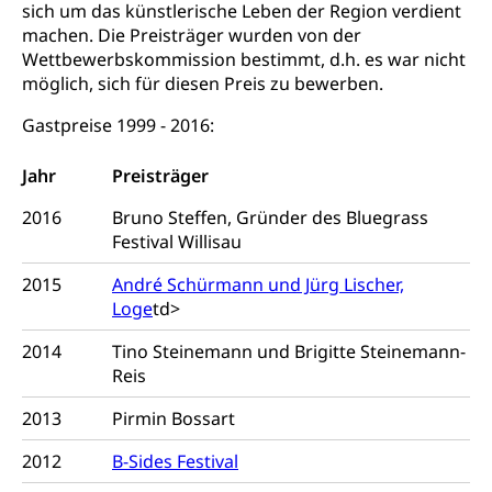
Schulferien
sich um das künstlerische Leben der Region verdient
swissuniversities (Dachorganisation der Schweizer
Stipendien Hochschule Luzern hslu
machen. Die Preisträger wurden von der
Hochschulen)
Früherziehung
Wettbewerbskommission bestimmt, d.h. es war nicht
Schuldienste
möglich, sich für diesen Preis zu bewerben.
swissuniversities
Vorschule
Betreuungsangebote
Universität Luzern
Gastpreise 1999 - 2016:
Kindergarten, Kinderkrippe, Krippe, Kinderhort,
Kindertagesstätte, Spielgruppe, Tagesmutter,
Schulliste
Fachstelle Hochschulbildung
Freiwilliges Kindergarten Jahr
Jahr
Preisträger
Heilpädagogische Schulen
Kinderbetreuung
2016
Bruno Steffen, Gründer des Bluegrass
Freiwilliger Schulsport
Festival Willisau
Freiwilliges Kindergarten Jahr
Gesundheit und Soziales
2015
André Schürmann und Jürg Lischer,
Frühe Sprachförderung
Loge
td>
Konsumentenschutz
Kindergarten & Basisstufe
2014
Tino Steinemann und Brigitte Steinemann-
Konsumentenrechte, Produktsicherheit,
Frühe Förderung
Preisüberwachung, Preisüberwacher,
Reis
Konsumentenorganisation, parallele Einfuhr,
regionale Erschöpfung, nationale Erschöpfung,
2013
Pirmin Bossart
internationale Erschöpfung, Preisabsprache, Kartell,
Cassis-deDijon-Prinzip
2012
B-Sides Festival