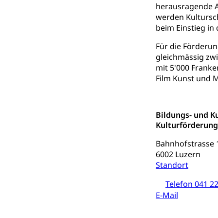
Berufsmaturi
herausragende A
und Vollzeitsch
werden Kultursch
beim Einstieg in 
Berufsbildung
Obligatorische
Fach- & Wirt
Schulpflicht, S
Für die Förderu
Psychomotorik, 
gleichmässig zwi
Gymnasien & 
mit 5'000 Frank
Kantonale S
Stipendien un
Gesundheits
Film Kunst und M
Sonderschul
Studienbeihilfe
Heilpädagogi
Stipendien U
Universität
Bildungs- und K
Kulturförderung
Fachstelle St
Technische Hoch
Hochschulbildung
Bahnhofstrasse 
Finanzielle 
Hochschule Luze
6002 Luzern
(Dachorganisati
Standort
swissunivers
Vorschule
Telefon 041 22
E-Mail
Kindergarten, Ki
Kinderbetre