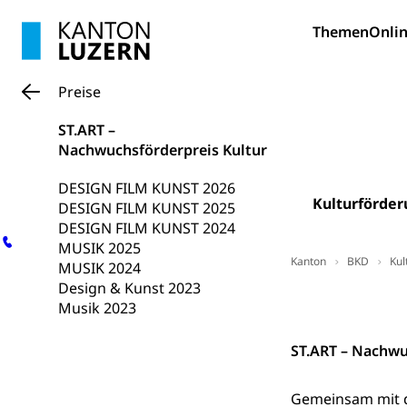
Themen
Onlin
Wissenschaft
Forschungsförde
Preise
Pilotprojekt
Erwachsenenb
ST.ART –
Umschulung, zwe
Nachwuchsförderpreis Kultur
Grundkompetenze
DESIGN FILM KUNST 2026
Erwachsene
Berufliche Gr
Kulturförder
DESIGN FILM KUNST 2025
DESIGN FILM KUNST 2024
Fachperson B
Lehre, Berufsfac
MUSIK 2025
Allgemeinbil
Kanton
BKD
Kul
MUSIK 2024
Schulen und 
Hochschule F
Design & Kunst 2023
Bildung & Be
Kontakt
Musik 2023
Fremdsprache
Studium, Hochsc
Berufsabschl
Information
ST.ART – Nachwu
Campus Hor
Mittelschulen
Berufslehre (
Pädagogische
Gymnasium, Hand
Gemeinsam mit d
Informatikmitte