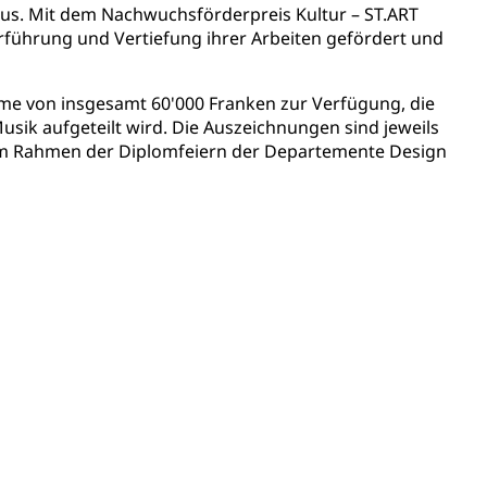
us. Mit dem Nachwuchsförderpreis Kultur – ST.ART
erführung und Vertiefung ihrer Arbeiten gefördert und
assegrafik.ch)
tonsschulen
esschule, Schulergänzende Betreuung, Logopädie,
me von insgesamt 60'000 Franken zur Verfügung, die
ulen
ik aufgeteilt wird. Die Auszeichnungen sind jeweils
ienbearatung
Fachklasse Grafik
d im Rahmen der Diplomfeiern der Departemente Design
t
Kindergarten & Basisstufe
Förderangebote
lschule
FMS und Vollzeitschulen mit BM
ldienste
Betreuungsangebote
Schulliste
usbildung Pflege HF oder Studium Pflege FH
ldung
itäre Ausbildung, akademische Ausbildung,
t, Weiterbildung, Forschung, Entwicklung, Dienstleistungen,
en Hochschule Luzern hslu
e Luzern, PH Luzern, UniLU, swissuniversities
gesmutter, Freiwilliges Kindergarten Jahr
erung
Kindergarten & Basisstufe