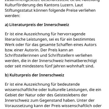
Fachklasse Grafik (fachklassegrafik.ch)
Kulturförderung des Kantons Luzern. Laut
Schulpflicht, Schulobligatorium, Primarschule,
Beratung & Unterstützung
Fachstelle Berufsbildung
Sekundarschule, Schulferien, Tagesschule,
Stiftungsstatut können folgende Preise verliehen
Fach- & Wirtschafts-Mittelschulzentrum FMZ
Schulergänzende Betreuung, Logopädie,
werden:
Neuorientierung
BIZ Beratungs- und Informationszentrum
Psychomotorik, Schulpsychologie, Schulsozialarbeit,
Gymnasialbildung, Kantonsschulen
für Bildung und Beruf
Heilpädagogik und Sonderschulen
a) Literaturpreis der Innerschweiz
Gymnasien & Fachmittelschulen (beruf.lu.ch)
Berufsmaturität
Kantonale Sportcamps
Er ist eine Auszeichnung für hervorragende
Stipendien und Darlehen
Studienwahl- und Studienbearatung
Zentrum für Brückenangebote
literarische Leistungen, sei es für ein bestimmtes
Primarschule
Studienbeihilfe, Stipendien, Ausbildungsdarlehen
Werk oder für das gesamte Schaffen eines Autors
Fachklasse Grafik
bzw. einer Autorin. Der Preis kann an
Sekundarschule
Stipendien Universität Luzern unilu
Universität
Gesundheitsmittelschule
Schriftstellerinnen und Schriftstellern verliehen
Schulpflicht
Finanzielle Unterstützung für Ausbildung
werden, die in der Innerschweiz heimatberechtigt
Technische Hochschule, Studium,
Informatikmittelschule
Hochschulstudium, Universitätsstudium,
Pflege HF oder Studium Pflege FH
oder seit mindestens fünf Jahren wohnhaft sind.
Kindergarten & Basisstufe
universitäre Ausbildung, akademische Ausbildung,
Wirtschaftsmittelschule
Fachstelle Stipendien (beruf.lu.ch)
Hochschulbildung, Hochschule, universitäre
Förderangebote
b) Kulturpreis der Innerschweiz
FMS und Vollzeitschulen mit BM
Hochschule, Bachelor, Master, Doktorat,
Studienbeiträge Höhere Berufsbildung
Sonderschulung
Weiterbildung, Forschung, Entwicklung,
Er ist eine Auszeichnung für bedeutende
Dienstleistungen, Hochschule Luzern,
wissenschaftliche oder kulturelle Leistungen, die ein
Finanzielle Unterstützung Pädagogische
Musikschulen
Fachhochschule Zentralschweiz, HSLU,
Gebiet der Natur oder des Geisteslebens der
Hochschule PHLU
Pädagogische Hochschule Luzern, PH Luzern, UniLU,
Schulferien
Innerschweiz zum Gegenstand haben. Unter der
swissuniversities (Dachorganisation der Schweizer
Stipendien Hochschule Luzern hslu
Voraussetzung kann der Preis wissenschaftlich oder
Hochschulen)
Früherziehung