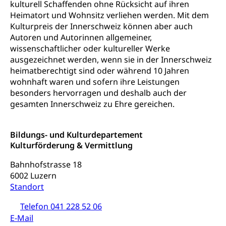
kulturell Schaffenden ohne Rücksicht auf ihren
Schuldienste
Heimatort und Wohnsitz verliehen werden. Mit dem
swissuniversities
Vorschule
Kulturpreis der Innerschweiz können aber auch
Betreuungsangebote
Universität Luzern
Kindergarten, Kinderkrippe, Krippe, Kinderhort,
Autoren und Autorinnen allgemeiner,
Kindertagesstätte, Spielgruppe, Tagesmutter,
wissenschaftlicher oder kultureller Werke
Schulliste
Fachstelle Hochschulbildung
Freiwilliges Kindergarten Jahr
ausgezeichnet werden, wenn sie in der Innerschweiz
Heilpädagogische Schulen
heimatberechtigt sind oder während 10 Jahren
Kinderbetreuung
wohnhaft waren und sofern ihre Leistungen
Freiwilliger Schulsport
Freiwilliges Kindergarten Jahr
besonders hervorragen und deshalb auch der
Gesundheit und Soziales
gesamten Innerschweiz zu Ehre gereichen.
Frühe Sprachförderung
Konsumentenschutz
Kindergarten & Basisstufe
Bildungs- und Kulturdepartement
Konsumentenrechte, Produktsicherheit,
Frühe Förderung
Kulturförderung & Vermittlung
Preisüberwachung, Preisüberwacher,
Konsumentenorganisation, parallele Einfuhr,
Bahnhofstrasse 18
regionale Erschöpfung, nationale Erschöpfung,
6002 Luzern
internationale Erschöpfung, Preisabsprache, Kartell,
Standort
Cassis-deDijon-Prinzip
Telefon 041 228 52 06
Lebensmittelkontrolle und
Krankenversicherung
E-Mail
Verbraucherschutz
Unfallversicherung, Berufsunfallversicherung,