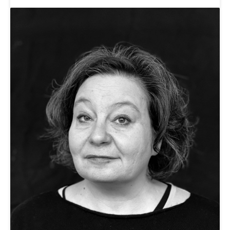
Abfall
Abfallentsorgung, Kehrichtabfuhr, Müllabfuhr
Abfall und Entsorgung
Boden, Natur und Landschaft
Gemeindeverbände für Abfallentsorgung
Bodenschutz, Landschaftsschutz, Gewässerschutz,
Naturschutz, Umweltschutz
Natur (Dienststelle Landwirtschaft und
Chemie und Gifte
Wald)
Giftabfälle, Giftmüll, Schadstoffe, Giftstoffe, Störfall
Natur- und Lanschaftsschutz (GEO-Portal
Sonderabfälle und Gifte (Umweltberatung
rawi)
Eigentum
Luzern)
Boden
Liegenschaft, Immobilie, Grundstück
ÖREB-Kataster
Energie
Grundeigentümerabfrage
Strom, Energieversorgung, Stromversorgung,
Energieverbrauch, Stromverbrauch, Energiequelle,
Windenergie, Wasserkraft, Sonnenenergie, fossile
Energie, erneuerbare Energie, Biomasse