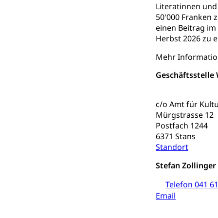
Berufsmaturi
Literatinnen und
und Vollzeitsch
50'000 Franken 
einen Beitrag im
Berufsbildung
Obligatorische
Herbst 2026 zu e
Fach- & Wirt
Schulpflicht, S
Psychomotorik, 
Mehr Informati
Gymnasien & 
Geschäftsstelle
Kantonale S
Stipendien un
Gesundheits
Sonderschul
Studienbeihilfe
c/o Amt für Kult
Heilpädagogi
Stipendien U
Mürgstrasse 12
Universität
Postfach 1244
Fachstelle St
Technische Hoch
6371 Stans
Hochschulbildung
Standort
Finanzielle 
Hochschule Luze
(Dachorganisati
Stefan Zollinger
swissunivers
Vorschule
Telefon 041 61
Email
Kindergarten, Ki
Kinderbetre