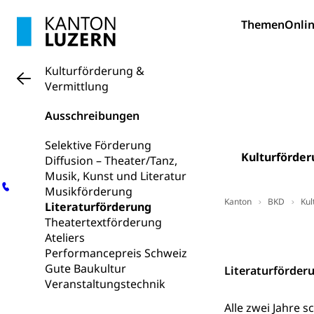
Bildung und Fo
Themen
Onlin
Wissenschaft
Forschungsförde
Kulturförderung &
Vermittlung
Pilotprojekt
Erwachsenenb
Umschulung, zwe
Ausschreibungen
Grundkompetenze
Selektive Förderung
Erwachsene
Berufliche Gr
Kulturförder
Diffusion – Theater/Tanz,
Musik, Kunst und Literatur
Fachperson B
Lehre, Berufsfac
Musikförderung
Allgemeinbil
Kanton
BKD
Kul
Literaturförderung
Theatertextförderung
Schulen und 
Hochschule F
Bildung & Be
Kontakt
Ateliers
Fremdsprache
Studium, Hochsc
Berufsabschl
Performancepreis Schweiz
Gute Baukultur
Information
Literaturförder
Campus Hor
Mittelschulen
Veranstaltungstechnik
Berufslehre (
Pädagogische
Gymnasium, Hand
Alle zwei Jahre 
Informatikmitte