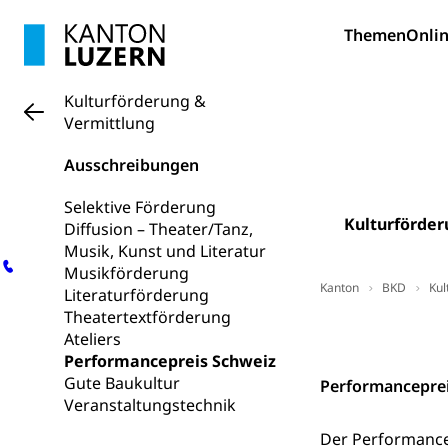
Fachperson B
Lehre, Berufsfac
Themen
Onlin
Allgemeinbil
Schulen und 
Hochschule F
Bildung & Be
Kulturförderung &
Fremdsprache
Studium, Hochsc
Berufsabschl
Vermittlung
Information
Campus Hor
Mittelschulen
Ausschreibungen
Berufslehre (
Pädagogische
Gymnasium, Hand
Informatikmitte
Berufsmaturi
Selektive Förderung
und Vollzeitsch
Kulturförder
Diffusion – Theater/Tanz,
Musik, Kunst und Literatur
Berufsbildung
Obligatorische
Musikförderung
Kanton
BKD
Kul
Fach- & Wirt
Literaturförderung
Schulpflicht, S
Psychomotorik, 
Theatertextförderung
Gymnasien & 
Kontakt
Ateliers
Kantonale S
Stipendien un
Performancepreis Schweiz
Gesundheits
Gute Baukultur
Performancepre
Sonderschul
Studienbeihilfe
Veranstaltungstechnik
Heilpädagogi
Stipendien U
Universität
Der Performancep