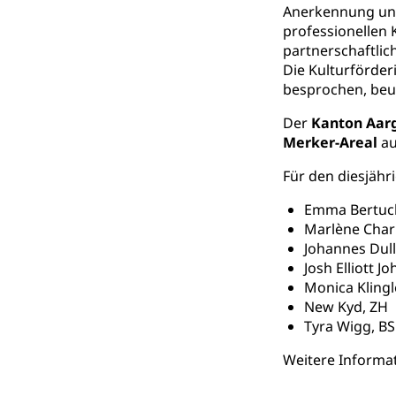
Anerkennung und 
Fachstelle St
Technische Hoch
professionellen 
Hochschulbildung
Finanzielle 
partnerschaftlich
Hochschule Luze
(Dachorganisati
Die Kulturförder
besprochen, beu
swissunivers
Vorschule
Der
Kanton Aar
Kindergarten, Ki
Merker-Areal
au
Kinderbetre
Für den diesjähr
Frühe Förde
Emma Bertuch
Gesundheit und 
Marlène Char
Johannes Dull
Konsumenten
Josh Elliott J
Konsumentenrech
Monica Klingl
Erschöpfung, nat
New Kyd, ZH
Tyra Wigg, BS
Lebensmittel
Krankenversi
Weitere Informa
Unfallversicheru