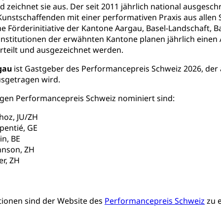
zeichnet sie aus. Der seit 2011 jährlich national ausges
ipendien (beruf.lu.ch)
Studienbeiträge Höhere Berufsbi
schule, Studium, Hochschulstudium, Universitätsstudium, univers
Kunstschaffenden mit einer performativen Praxis aus allen 
, Hochschule, universitäre Hochschule, Bachelor, Master, Doktora
Unterstützung Pädagogische Hochschule PHLU
Stipendi
e Förderinitiative der Kantone Aargau, Basel-Landschaft, Bas
rn, Fachhochschule Zentralschweiz, HSLU, Pädagogische Hochschul
on der Schweizer Hochschulen)
institutionen der erwähnten Kantone planen jährlich einen 
rteilt und ausgezeichnet werden.
ities
Universität Luzern
Fachstelle Hochschulbildung
gau
ist Gastgeber des Performancepreis Schweiz 2026, de
nderkrippe, Krippe, Kinderhort, Kindertagesstätte, Spielgruppe, Ta
sgetragen wird.
uung
Freiwilliges Kindergarten Jahr
Frühe Sprachförd
igen Performancepreis Schweiz nominiert sind:
rung
oz, JU/ZH
Soziales
pentié, GE
in, BE
schutz
ohnson, ZH
te, Produktsicherheit, Preisüberwachung, Preisüberwacher, Konsu
er, ZH
ionale Erschöpfung, internationale Erschöpfung, Preisabsprache, K
kontrolle und Verbraucherschutz
cherung
tionen sind der Website des
Performancepreis Schweiz
zu 
ng, Berufsunfallversicherung, Krankheit, Unfall, Prämienverbillig