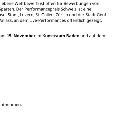
chriebene Wettbewerb ist offen für Bewerbungen von
ldung
itäre Ausbildung, akademische Ausbildung,
Sparten. Der Performancepreis Schweiz ist eine
t, Weiterbildung, Forschung, Entwicklung, Dienstleistungen,
en Hochschule Luzern hslu
el-Stadt, Luzern, St. Gallen, Zürich und der Stadt Genf.
e Luzern, PH Luzern, UniLU, swissuniversities
Anlass, an dem Live-Performances öffentlich gezeigt,
r am
15. November
im
Kunstraum Baden
und auf dem
gesmutter, Freiwilliges Kindergarten Jahr
erung
Kindergarten & Basisstufe
mentenorganisation, parallele Einfuhr, regionale
artell, Cassis-deDijon-Prinzip
entnehmen.
ung, Krankenkasse