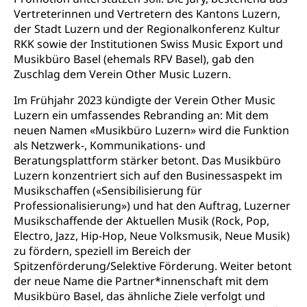
Primarschule
Studienbeihilfe, Stipendien, Ausbildungsdarlehen
Vertreterinnen und Vertretern des Kantons Luzern,
Fachklasse Grafik
der Stadt Luzern und der Regionalkonferenz Kultur
Sekundarschule
Stipendien Universität Luzern unilu
Universität
Gesundheitsmittelschule
RKK sowie der Institutionen Swiss Music Export und
Schulpflicht
Musikbüro Basel (ehemals RFV Basel), gab den
Finanzielle Unterstützung für Ausbildung
Technische Hochschule, Studium,
Informatikmittelschule
Zuschlag dem Verein Other Music Luzern.
Hochschulstudium, Universitätsstudium,
Pflege HF oder Studium Pflege FH
Kindergarten & Basisstufe
universitäre Ausbildung, akademische Ausbildung,
Wirtschaftsmittelschule
Fachstelle Stipendien (beruf.lu.ch)
Im Frühjahr 2023 kündigte der Verein Other Music
Hochschulbildung, Hochschule, universitäre
Förderangebote
FMS und Vollzeitschulen mit BM
Hochschule, Bachelor, Master, Doktorat,
Luzern ein umfassendes Rebranding an: Mit dem
Studienbeiträge Höhere Berufsbildung
Sonderschulung
Weiterbildung, Forschung, Entwicklung,
neuen Namen «Musikbüro Luzern» wird die Funktion
Dienstleistungen, Hochschule Luzern,
als Netzwerk-, Kommunikations- und
Finanzielle Unterstützung Pädagogische
Musikschulen
Fachhochschule Zentralschweiz, HSLU,
Beratungsplattform stärker betont. Das Musikbüro
Hochschule PHLU
Pädagogische Hochschule Luzern, PH Luzern, UniLU,
Schulferien
Luzern konzentriert sich auf den Businessaspekt im
swissuniversities (Dachorganisation der Schweizer
Stipendien Hochschule Luzern hslu
Musikschaffen («Sensibilisierung für
Hochschulen)
Früherziehung
Professionalisierung») und hat den Auftrag, Luzerner
Schuldienste
swissuniversities
Musikschaffende der Aktuellen Musik (Rock, Pop,
Vorschule
Electro, Jazz, Hip-Hop, Neue Volksmusik, Neue Musik)
Betreuungsangebote
Universität Luzern
Kindergarten, Kinderkrippe, Krippe, Kinderhort,
zu fördern, speziell im Bereich der
Kindertagesstätte, Spielgruppe, Tagesmutter,
Schulliste
Spitzenförderung/Selektive Förderung. Weiter betont
Fachstelle Hochschulbildung
Freiwilliges Kindergarten Jahr
der neue Name die Partner*innenschaft mit dem
Heilpädagogische Schulen
Musikbüro Basel, das ähnliche Ziele verfolgt und
Kinderbetreuung