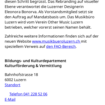
Freiwilliger Schulsport
diesen Schritt begrüsst. Das Rebranding auf visueller
Freiwilliges Kindergarten Jahr
Ebene verantwortet die Luzerner Designerin
Gesundheit und Soziales
Eleonora Bonorva. Als Vorstandsmitglied setzt sie
Frühe Sprachförderung
den Auftrag auf Mandatsbasis um. Das Musikbüro
Konsumentenschutz
Kindergarten & Basisstufe
Luzern wird vom Verein Other Music Luzern
Konsumentenrechte, Produktsicherheit,
betrieben, welcher vorerst seinen Namen behält.
Frühe Förderung
Preisüberwachung, Preisüberwacher,
Konsumentenorganisation, parallele Einfuhr,
Zahlreiche weitere Informationen finden sich auf der
regionale Erschöpfung, nationale Erschöpfung,
neuen Website
www.musikbueroluzern.ch
mit
internationale Erschöpfung, Preisabsprache, Kartell,
speziellem Verweis auf
den FAQ-Bereich
.
Cassis-deDijon-Prinzip
Lebensmittelkontrolle und
Krankenversicherung
Bildungs- und Kulturdepartement
Verbraucherschutz
Kulturförderung & Vermittlung
Unfallversicherung, Berufsunfallversicherung,
Krankheit, Unfall, Prämienverbilligung,
Bahnhofstrasse 18
Krankenkasse
6002 Luzern
Standort
Krankenversicherung (WAS Luzern)
Lebensmittelsicherheit
Prämienverbilligung (WAS Luzern)
Telefon 041 228 52 06
sichere Lebensmittel, Lebensmittelkontrolle,
Lebensmittelhygiene, Produktesicherheit
E-Mail
Obligatorische Krankenversicherung (WAS