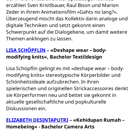
erzählen Sven Kristlbauer, Raul Bison und Marion
Staatsarchiv Luzern
Kulturelle Einrichtungen
Zeder in ihrem Animationsfilm «Gahts no lang?».
Zentral- und Hochschulbibliothek
Museen, Theater, Bibliotheken
Überzeugend mischt das Kollektiv darin analoge und
digitale Techniken und setzt gekonnt einen
Archiv der Denkmalpflege
Dienststelle Kultur
Kulturförderung
Schwerpunkt auf die Dialogebene, um damit weitere
Themen anklingen zu lassen.
Kunst & Kultur (Luzern Tourismus)
Kulturpolitik, Sprachförderung, Denkmalpflege,
kulturelles Angebot, Kulturerbe, kulturelles Erbe,
LISA SCHÖPFLIN
– «Deshape wear – body-
Nachwuchsförderung, Vermittlung, Selektive
modifying knits», Bachelor Textildesign
Förderung, Kulturausschreibungen, Kulturpreis,
Werkbeitrag, Produktionsbeitrag, Recherche,
Lisa Schöpflin gelingt es mit «deshape wear – body-
Bildende Kunst, Angewandte Kunst, Theater/Tanz,
Musik, Entwicklung, Programmbeiträge,
modifying knits» stereotypische Körperbilder und
Filmförderung, Regionale Förderfonds,
Schönheitsideale aufzubrechen. In ihren
Werkankäufe, Kunstankäufe, Kunst und Bau, Schule
spielerischen und originellen Strickaccessoires denkt
und Kultur, Kulturgesuche, Kulturvermittlung
sie Körperformen neu und bettet sie gekonnt in
aktuelle gesellschaftliche und popkulturelle
Kulturförderung und Vermittlung
Diskussionen ein.
Angebote für Schulklassen
Mobilität
ELIZABETH DESINTAPUTRI
– «Kehidupan Rumah –
Zentralschweizer Filmförderung
Homebeing» - Bachelor Camera Arts
Schiene und öffentlicher Verkehr