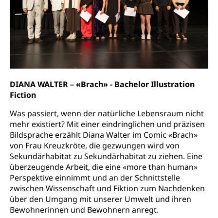
Sekundärprävention, Tertiärprävention
Darmkrebsvorsorge
Soziale Sicherheit
Kantonales Tabakpräventionsprogramm
Sozialversicherungen, Sozialpolitik,
Arbeitslosenversicherung,
Gesundheitsförderung
Mutterschaftsversicherung, Krankenversicherung,
Unfallversicherung, Invalidenversicherung,
Prävention (Polizei)
Sozialhilfe
DIANA WALTER – «Brach» - Bachelor Illustration
Suchtprävention
Fiction
Kranken- und Unfallversicherung
Sucht und Drogen
Gesundheitsversorgung
(gruezi.lu.ch)
Was passiert, wenn der natürliche Lebensraum nicht
Drogenabhängigkeit, Drogensucht,
mehr existiert? Mit einer eindringlichen und präzisen
Medikamentenabhängigkeit,
Krankenversicherung (WAS Luzern)
Bildsprache erzählt Diana Walter im Comic «Brach»
Arzneimittelabhängigkeit, Suchtkrankheit,
von Frau Kreuzkröte, die gezwungen wird von
Existenzsicherung - Sozialhilfe
Drogenabhängige, Drogensüchtige,
Sekundärhabitat zu Sekundärhabitat zu ziehen. Eine
Betäubungsmittel, Suchtmittel, Psychopharmaka
Soziales und Gesellschaft (Dienststelle)
überzeugende Arbeit, die eine «more than human»
Fachstelle Sucht Region Luzern
Gesundheitsversorgung
Perspektive einnimmt und an der Schnittstelle
Opferhilfe
zwischen Wissenschaft und Fiktion zum Nachdenken
Drogen (Polizei)
Gesundheitsversorgung, Spital, Pflegeinitiative,
Arbeitslosenversicherung (WAS Luzern)
über den Umgang mit unserer Umwelt und ihren
Ambulant vor stationär, AVOS, Patientendossier
Sucht
Bewohnerinnen und Bewohnern anregt.
Invalidenversicherung (WAS Luzern)