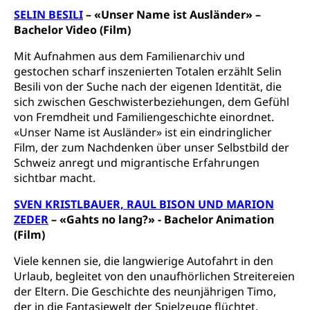
Gesundheitsversorgung
AHV / IV
SELIN BESILI
– «Unser Name ist Ausländer» –
Soziale Sicherheit
Bachelor Video (Film)
Altersrente, Invalidenrente, Witwenrente,
Sozialversicherung, Vorsorgeeinrichtung,
Mit Aufnahmen aus dem Familienarchiv und
Pensionskasse, erste Säule, zweite Säule, dritte
gestochen scharf inszenierten Totalen erzählt Selin
Säule, Hilflosenentschädigung,
Ergänzungsleistungen, Altersvorsorge,
Besili von der Suche nach der eigenen Identität, die
Todesfallversicherung
sich zwischen Geschwisterbeziehungen, dem Gefühl
von Fremdheit und Familiengeschichte einordnet.
Hilfslosenentschädigung (WAS Luzern)
Behinderung
«Unser Name ist Ausländer» ist ein eindringlicher
Film, der zum Nachdenken über unser Selbstbild der
AHV-Hinterlassenenrente (WAS Luzern)
Körperbehinderung, körperliche Behinderung,
Schweiz anregt und migrantische Erfahrungen
geistige Behinderung, psychische Behinderung,
AHV-Beiträge (WAS Luzern)
Erwerbsunfähigkeit, Behinderte
sichtbar macht.
Informationsstelle AHV/IV
SVEN KRISTLBAUER, RAUL BISON UND MARION
Inklusion im Sport
ZEDER
– «Gahts no lang?» - Bachelor Animation
Ergänzungsleistungen (EL) (WAS Luzern)
Menschen mit Behinderungen
(Film)
Kultur und Medien
AHV-Altersrente (WAS Luzern)
Viele kennen sie, die langwierige Autofahrt in den
IV-Leistungen (WAS Luzern)
Archive und Bibliotheken
Urlaub, begleitet von den unaufhörlichen Streitereien
der Eltern. Die Geschichte des neunjährigen Timo,
Bücher, Bundesarchiv, Landesbibliothek
der in die Fantasiewelt der Spielzeuge flüchtet,