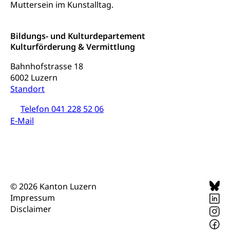
Muttersein im Kunstalltag.
Zivilstandsamt, Zivilstandsregiste
Zivilstandswesen
Adoption
Bildungs- und Kulturdepartement
Adoptivkind, Adoptiveltern, Adoptionsvermittlung,
Kulturförderung & Vermittlung
Adoptionsverfahren, elterliche Gewalt, elterliche
Sorge
Bahnhofstrasse 18
6002 Luzern
Adoption
Aufenthaltsbewilligungen
Standort
Niederlassungsbewilligung, Aufenthalt,
Telefon 041 228 52 06
Niederlassung, Wohnsitz
E-Mail
Amt für Migration
Ausweise und Bescheinigungen
Reisepass, Identitätskarte, Visum, Geburtsurkunde
Jagdausweis, Fischereiausweis
Einbürgerung
© 2026 Kanton Luzern
Strafregisterauszug bestellen
Nationalität, Staatsangehörigkeit,
Impressum
Staatsbürgerschaft, Bürgerrecht, Erwerb des
Waffen, Sprengstoffe und Pyrotechnik
Disclaimer
Bürgerrechts, Verlust des Bürgerrechts,
Einbürgerungsverfahren
Reisepass, Identitätskarte