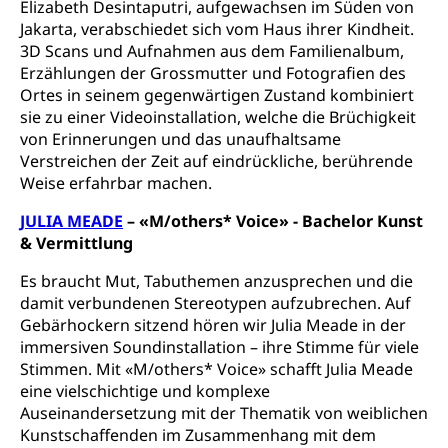
Elizabeth Desintaputri, aufgewachsen im Süden von
Schienenverkehr, Zugverkehr, Bahnverkehr,
Jakarta, verabschiedet sich vom Haus ihrer Kindheit.
Transportmittel, öffentlicher Verkehr
3D Scans und Aufnahmen aus dem Familienalbum,
Erzählungen der Grossmutter und Fotografien des
Verkehrsverbund Luzern VVL
Schifffahrt
Ortes in seinem gegenwärtigen Zustand kombiniert
Öffentlicher Verkehr Luzern Mobil
sie zu einer Videoinstallation, welche die Brüchigkeit
Schiffsverkehr, Binnenschifffahrt, Seeschifffahrt,
Flussschifffahrt
von Erinnerungen und das unaufhaltsame
Verstreichen der Zeit auf eindrückliche, berührende
Schifffahrt (Strassenverkehrsamt)
Strasse
Weise erfahrbar machen.
Autoverkehr, Lastwagenverkehr, Schwerverkehr,
JULIA MEADE
– «M/others* Voice» - Bachelor Kunst
leistungsabhängige Schwerverkehrsabgabe,
& Vermittlung
Langsamverkehr, Transportmittel, Auto, Motorrad,
Individualverkehr
Es braucht Mut, Tabuthemen anzusprechen und die
damit verbundenen Stereotypen aufzubrechen. Auf
zentras (Betrieb und Unterhalt LU, OW, NW,
Gebärhockern sitzend hören wir Julia Meade in der
ZG)
immersiven Soundinstallation – ihre Stimme für viele
Persönliches
Strassenverkehrsamt
Stimmen. Mit «M/others* Voice» schafft Julia Meade
eine vielschichtige und komplexe
Verkehr und Infrastruktur vif
Zivilstand
Auseinandersetzung mit der Thematik von weiblichen
Kunstschaffenden im Zusammenhang mit dem
Kantonsstrassen
Geburt, Heirat, Ehe, Partnerschaft, Tod,