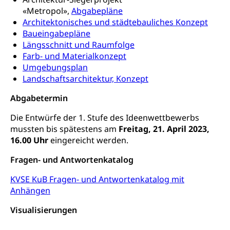
Prämienverbilligung (WAS Luzern)
sichere Lebensmittel, Lebensmittelkontrolle,
«Metropol»,
Abgabepläne
Lebensmittelhygiene, Produktesicherheit
Obligatorische Krankenversicherung (WAS
Architektonisches und städtebauliches Konzept
Luzern)
Baueingabepläne
Trinkwasser
Prävention
Längsschnitt und Raumfolge
Kranken- und Unfallversicherung
Lebensmittel
Gesundheitsvorsorge, Wellness, Unfallverhütung,
Farb- und Materialkonzept
Suchtprävention, Alkoholprävention,
Umgebungsplan
Tabakprävention, Primärprävention,
Landschaftsarchitektur, Konzept
Sekundärprävention, Tertiärprävention
Abgabetermin
Darmkrebsvorsorge
Soziale Sicherheit
Die Entwürfe der 1. Stufe des Ideenwettbewerbs
Kantonales Tabakpräventionsprogramm
Sozialversicherungen, Sozialpolitik,
mussten bis spätestens am
Freitag, 21. April 2023,
Arbeitslosenversicherung,
Gesundheitsförderung
16.00 Uhr
eingereicht werden.
Mutterschaftsversicherung, Krankenversicherung,
Unfallversicherung, Invalidenversicherung,
Prävention (Polizei)
Fragen- und Antwortenkatalog
Sozialhilfe
Suchtprävention
KVSE KuB Fragen- und Antwortenkatalog mit
Kranken- und Unfallversicherung
Sucht und Drogen
Anhängen
Gesundheitsversorgung
(gruezi.lu.ch)
Drogenabhängigkeit, Drogensucht,
Visualisierungen
Medikamentenabhängigkeit,
Krankenversicherung (WAS Luzern)
Arzneimittelabhängigkeit, Suchtkrankheit,
Existenzsicherung - Sozialhilfe
Drogenabhängige, Drogensüchtige,