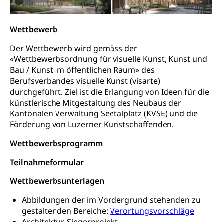
Freiwilliges Kindergarten Jahr
Heilpädagogische Schulen
Kinderbetreuung
Wettbewerb
Freiwilliger Schulsport
Freiwilliges Kindergarten Jahr
Gesundheit und Soziales
Der Wettbewerb wird gemäss der
Frühe Sprachförderung
«Wettbewerbsordnung für visuelle Kunst, Kunst und
Konsumentenschutz
Bau / Kunst im öffentlichen Raum» des
Kindergarten & Basisstufe
Berufsverbandes visuelle Kunst (visarte)
Konsumentenrechte, Produktsicherheit,
Frühe Förderung
durchgeführt. Ziel ist die Erlangung von Ideen für die
Preisüberwachung, Preisüberwacher,
künstlerische Mitgestaltung des Neubaus der
Konsumentenorganisation, parallele Einfuhr,
regionale Erschöpfung, nationale Erschöpfung,
Kantonalen Verwaltung Seetalplatz (KVSE) und die
internationale Erschöpfung, Preisabsprache, Kartell,
Förderung von Luzerner Kunstschaffenden.
Cassis-deDijon-Prinzip
Wettbewerbsprogramm
Lebensmittelkontrolle und
Krankenversicherung
Teilnahmeformular
Verbraucherschutz
Unfallversicherung, Berufsunfallversicherung,
Krankheit, Unfall, Prämienverbilligung,
Wettbewerbsunterlagen
Krankenkasse
Abbildungen der im Vordergrund stehenden zu
Krankenversicherung (WAS Luzern)
Lebensmittelsicherheit
gestaltenden Bereiche:
Verortungsvorschläge
Architektur-Siegerprojekt