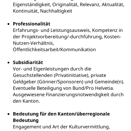
Informatikmittelschule
Eigenständigkeit, Originalität, Relevanz, Aktualität,
Hochschulstudium, Universitätsstudium,
Pflege HF oder Studium Pflege FH
Kindergarten & Basisstufe
universitäre Ausbildung, akademische Ausbildung,
Kontinuität, Nachhaltigkeit
Wirtschaftsmittelschule
Fachstelle Stipendien (beruf.lu.ch)
Hochschulbildung, Hochschule, universitäre
Förderangebote
FMS und Vollzeitschulen mit BM
Hochschule, Bachelor, Master, Doktorat,
Professionalität
Studienbeiträge Höhere Berufsbildung
Sonderschulung
Weiterbildung, Forschung, Entwicklung,
Erfahrungs- und Leistungsausweis, Kompetenz in
Dienstleistungen, Hochschule Luzern,
Finanzielle Unterstützung Pädagogische
Musikschulen
der Projektvorbereitung/-durchführung, Kosten-
Fachhochschule Zentralschweiz, HSLU,
Hochschule PHLU
Nutzen-Verhältnis,
Pädagogische Hochschule Luzern, PH Luzern, UniLU,
Schulferien
swissuniversities (Dachorganisation der Schweizer
Öffentlichkeitsarbeit/Kommunikation
Stipendien Hochschule Luzern hslu
Hochschulen)
Früherziehung
Subsidiarität
Schuldienste
swissuniversities
Vorschule
Vor- und Eigenleistungen durch die
Gesuchstellenden (Privatinitiative), private
Betreuungsangebote
Universität Luzern
Kindergarten, Kinderkrippe, Krippe, Kinderhort,
Geldgeber (Gönner/Sponsoren) und Gemeinde(n).
Kindertagesstätte, Spielgruppe, Tagesmutter,
Schulliste
Fachstelle Hochschulbildung
Eventuelle Beteiligung von Bund/Pro Helvetia.
Freiwilliges Kindergarten Jahr
Ausgewiesene Finanzierungsnotwendigkeit durch
Heilpädagogische Schulen
Kinderbetreuung
den Kanton.
Freiwilliger Schulsport
Freiwilliges Kindergarten Jahr
Gesundheit und Soziales
Bedeutung für den Kanton/überregionale
Bedeutung
Frühe Sprachförderung
Engagement und Art der Kulturvermittlung,
Konsumentenschutz
Kindergarten & Basisstufe