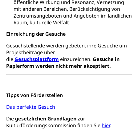
öffentliche Wirkung und Resonanz, Vernetzung
Konsumentenrechte, Produktsicherheit,
mit anderen Bereichen, Berücksichtigung von
Frühe Förderung
Preisüberwachung, Preisüberwacher,
Zentrumsangeboten und Angeboten im ländlichen
Konsumentenorganisation, parallele Einfuhr,
Raum, kulturelle Vielfalt
regionale Erschöpfung, nationale Erschöpfung,
internationale Erschöpfung, Preisabsprache, Kartell,
Einreichung der Gesuche
Cassis-deDijon-Prinzip
Gesuchstellende werden gebeten, ihre Gesuche um
Lebensmittelkontrolle und
Krankenversicherung
Projektbeiträge über
Verbraucherschutz
die
Gesuchsplattform
einzureichen.
Gesuche in
Unfallversicherung, Berufsunfallversicherung,
Krankheit, Unfall, Prämienverbilligung,
Papierform werden nicht mehr akzeptiert.
Krankenkasse
Krankenversicherung (WAS Luzern)
Lebensmittelsicherheit
Prämienverbilligung (WAS Luzern)
Tipps von Förderstellen
sichere Lebensmittel, Lebensmittelkontrolle,
Lebensmittelhygiene, Produktesicherheit
Obligatorische Krankenversicherung (WAS
Das perfekte Gesuch
Luzern)
Trinkwasser
Prävention
Die
gesetzlichen Grundlagen
zur
Kranken- und Unfallversicherung
Lebensmittel
Gesundheitsvorsorge, Wellness, Unfallverhütung,
Kulturförderungskommission finden Sie
hier
.
Suchtprävention, Alkoholprävention,
Tabakprävention, Primärprävention,