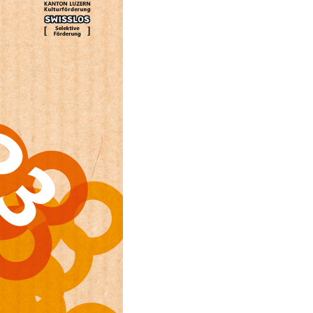
ung, Krankenkasse
)
allversicherung
eit
ion, Tabakprävention, Primärprävention,
ndheitsförderung
Prävention (Polizei)
icherung, Krankenversicherung, Unfallversicherung,
(WAS Luzern)
Existenzsicherung - Sozialhilfe
sicherung (WAS Luzern)
gigkeit, Suchtkrankheit, Drogenabhängige,