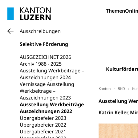
Kantonale S
Stipendien un
Gesundheits
Themen
Onlin
Sonderschul
Studienbeihilfe
Heilpädagogi
Stipendien U
Universität
Ausschreibungen
Fachstelle St
Technische Hoch
Selektive Förderung
Hochschulbildung
Finanzielle 
Hochschule Luze
(Dachorganisati
AUSGEZEICHNET 2026
Archiv 1988 - 2025
Kulturförder
swissunivers
Vorschule
Ausstellung Werkbeiträge –
Auszeichnungen 2024
Kindergarten, Ki
Vernissage Ausstellung
Kanton
BKD
Kul
Werkbeiträge –
Kinderbetre
Auszeichnungen 2023
Ausstellung Wer
Frühe Förde
Ausstellung Werkbeiträge
Gesundheit und 
Auszeichnungen 2022
Katrin Keller, M
Übergabefeier 2023
Konsumenten
Übergabefeier 2022
Übergabefeier 2021
Konsumentenrech
Erschöpfung, nat