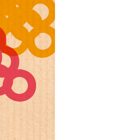
ientendossier
Pensionskasse, erste Säule, zweite Säule, dritte Säule,
rung
S Luzern)
AHV-Beiträge (WAS Luzern)
AHV-Altersrente (WAS Luzern)
Behinderung, Erwerbsunfähigkeit, Behinderte